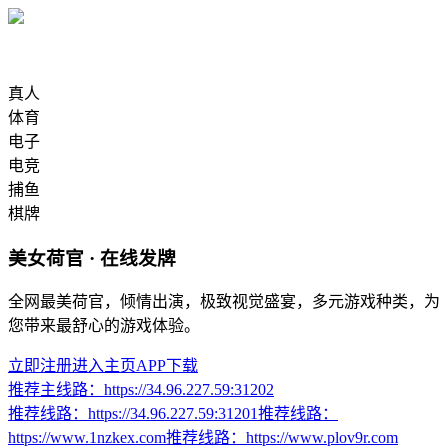
真人
体育
电子
电竞
捕鱼
棋牌
美女荷官 · 在线发牌
全网最美荷官，倾情出演，极致视觉盛宴，多元游戏种类，为
您带来最舒心的游戏体验。
立即注册
进入主页
APP下载
推荐主线路：
https://34.96.227.59:31202
推荐线路：
https://34.96.227.59:31201
推荐线路：
https://www.1nzkex.com
推荐线路：
https://www.plov9r.com