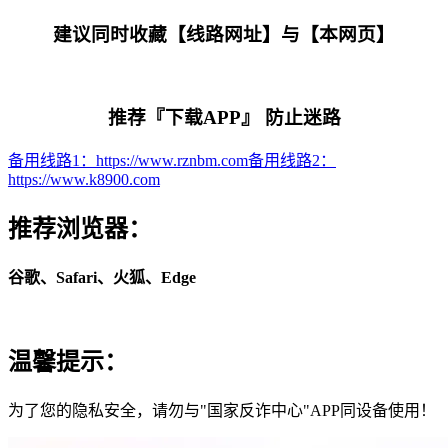
建议同时收藏【线路网址】与【本网页】
推荐『下载APP』 防止迷路
备用线路
1
：
https://www.rznbm.com
备用线路
2
：
https://www.k8900.com
推荐浏览器：
谷歌、Safari、火狐、Edge
温馨提示：
为了您的隐私安全，请勿与"国家反诈中心"APP同设备使用！