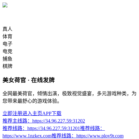
真人
体育
电子
电竞
捕鱼
棋牌
美女荷官 · 在线发牌
全网最美荷官，倾情出演，极致视觉盛宴，多元游戏种类，为
您带来最舒心的游戏体验。
立即注册
进入主页
APP下载
推荐主线路：
https://34.96.227.59:31202
推荐线路：
https://34.96.227.59:31201
推荐线路：
https://www.1nzkex.com
推荐线路：
https://www.plov9r.com