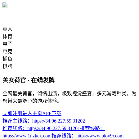
真人
体育
电子
电竞
捕鱼
棋牌
美女荷官 · 在线发牌
全网最美荷官，倾情出演，极致视觉盛宴，多元游戏种类，为
您带来最舒心的游戏体验。
立即注册
进入主页
APP下载
推荐主线路：
https://34.96.227.59:31202
推荐线路：
https://34.96.227.59:31201
推荐线路：
https://www.1nzkex.com
推荐线路：
https://www.plov9r.com