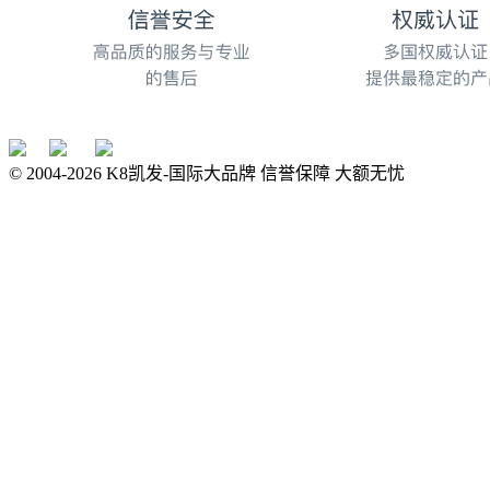
© 2004-
2026
K8凯发-国际大品牌 信誉保障 大额无忧